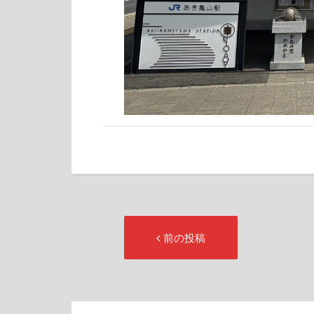
投
前
前の投稿
稿
の
ナ
投
ビ
稿: