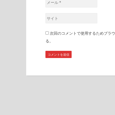
前
メ
*
ー
ル
サ
*
イ
ト
次回のコメントで使用するためブラ
る。