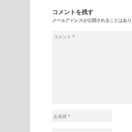
ゲ
ー
コメントを残す
シ
メールアドレスが公開されることはあ
ョ
コ
ン
メ
ン
ト
*
お
名