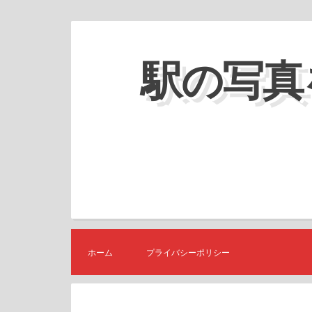
コ
ン
駅の写真
テ
ン
ツ
へ
ス
キ
ッ
プ
ホーム
プライバシーポリシー