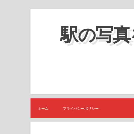
コ
ン
駅の写真
テ
ン
ツ
へ
ス
キ
ッ
プ
ホーム
プライバシーポリシー