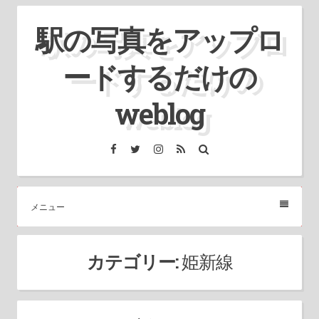
コ
駅の写真をアップロ
ン
テ
ードするだけの
ン
ツ
weblog
へ
ス
Facebook
Twitter
Instagram
RSS
検
索
キ
ッ
プ
メニュー
カテゴリー:
姫新線