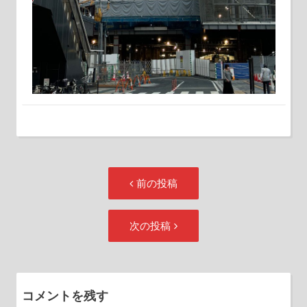
投
前
前の投稿
稿
の
ナ
投
次
次の投稿
ビ
稿:
の
ゲ
投
ー
稿:
シ
コメントを残す