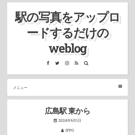
コ
駅の写真をアップロ
ン
テ
ードするだけの
ン
ツ
weblog
へ
ス
Facebook
Twitter
Instagram
RSS
検
索
キ
ッ
プ
メニュー
広島駅 東から
2024年6月1日
IPPO