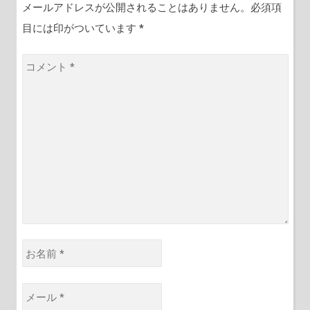
ョ
メールアドレスが公開されることはありません。必須項
ン
目には印がついています
*
コ
メ
ン
ト
*
お
名
前
メ