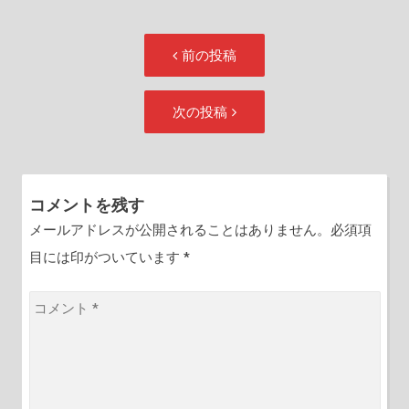
投
前
前の投稿
稿
の
ナ
投
次
次の投稿
ビ
稿:
の
ゲ
投
ー
稿:
シ
コメントを残す
ョ
メールアドレスが公開されることはありません。必須項
ン
目には印がついています
*
コ
メ
ン
ト