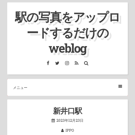
コ
駅の写真をアップロ
ン
テ
ードするだけの
ン
ツ
weblog
へ
ス
Facebook
Twitter
Instagram
RSS
検
索
キ
ッ
プ
メニュー
新井口駅
2023年12月23日
IPPO