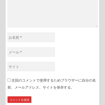
*
お
名
前
メ
*
ー
ル
サ
*
イ
ト
次回のコメントで使用するためブラウザーに自分の名
前、メールアドレス、サイトを保存する。