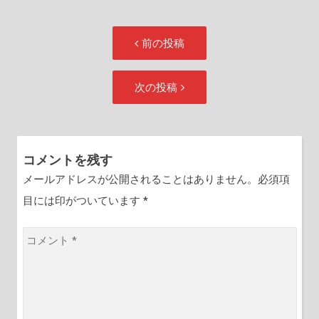
投
前
前の投稿
稿
の
ナ
投
次
次の投稿
ビ
稿:
の
ゲ
投
ー
稿:
シ
コメントを残す
ョ
メールアドレスが公開されることはありません。必須項
ン
目には印がついています
*
コ
メ
ン
ト