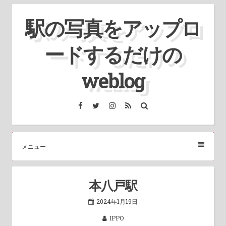
コ
駅の写真をアップロ
ン
テ
ードするだけの
ン
ツ
weblog
へ
ス
Facebook
Twitter
Instagram
RSS
検
索
キ
ッ
プ
メニュー
本八戸駅
2024年1月19日
IPPO