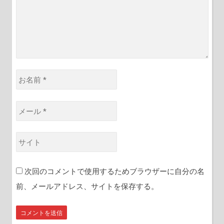
*
お
名
前
メ
*
ー
ル
サ
*
イ
ト
次回のコメントで使用するためブラウザーに自分の名
前、メールアドレス、サイトを保存する。