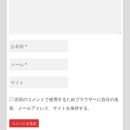
*
お
名
前
メ
*
ー
ル
サ
*
イ
ト
次回のコメントで使用するためブラウザーに自分の名
前、メールアドレス、サイトを保存する。