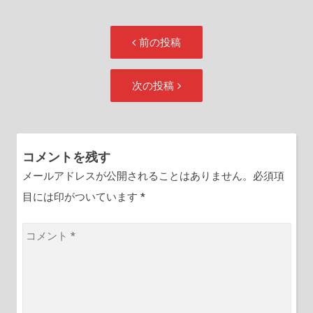
投
前
前の投稿
稿
の
ナ
投
次
次の投稿
ビ
稿:
の
ゲ
投
ー
稿:
シ
コメントを残す
ョ
メールアドレスが公開されることはありません。必須項
ン
目には印がついています
*
コ
メ
ン
ト