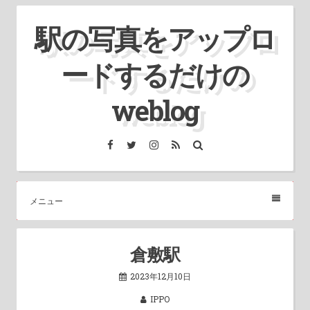
コ
駅の写真をアップロ
ン
テ
ードするだけの
ン
ツ
weblog
へ
ス
Facebook
Twitter
Instagram
RSS
検
索
キ
ッ
プ
メニュー
倉敷駅
2023年12月10日
IPPO