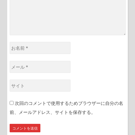
*
お
名
前
メ
*
ー
ル
サ
*
イ
ト
次回のコメントで使用するためブラウザーに自分の名
前、メールアドレス、サイトを保存する。