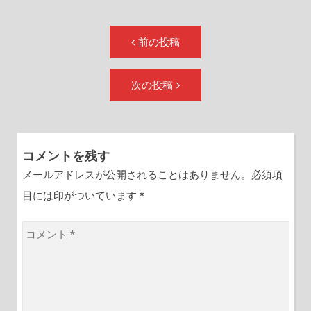
投
前
前の投稿
稿
の
ナ
投
次
次の投稿
ビ
稿:
の
ゲ
投
ー
稿:
シ
コメントを残す
ョ
メールアドレスが公開されることはありません。必須項
ン
目には印がついています
*
コ
メ
ン
ト