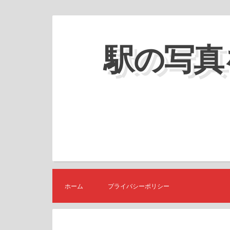
コ
ン
駅の写真
テ
ン
ツ
へ
ス
キ
ッ
プ
ホーム
プライバシーポリシー