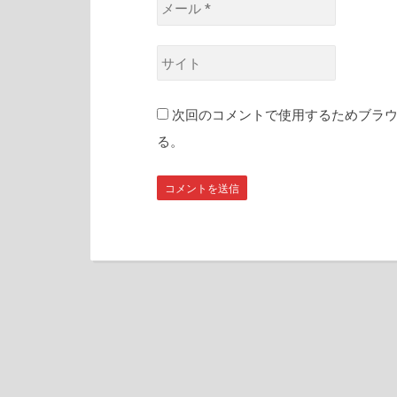
前
メ
*
ー
ル
サ
*
イ
ト
次回のコメントで使用するためブラ
る。