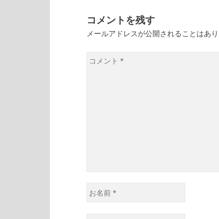
ゲ
ー
コメントを残す
シ
メールアドレスが公開されることはあ
ョ
コ
ン
メ
ン
ト
*
お
名