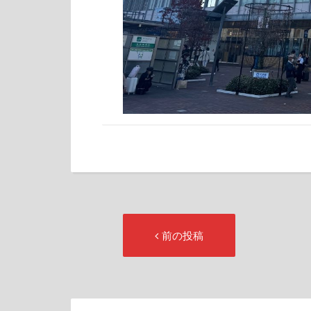
投
前
前の投稿
稿
の
ナ
投
ビ
稿: