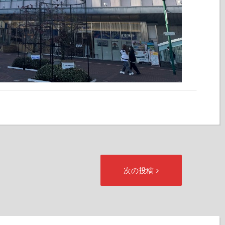
次
次の投稿
の
投
稿: