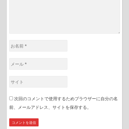
*
お
名
前
メ
*
ー
ル
サ
*
イ
ト
次回のコメントで使用するためブラウザーに自分の名
前、メールアドレス、サイトを保存する。