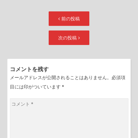
投
前
前の投稿
稿
の
ナ
投
次
次の投稿
ビ
稿:
の
ゲ
投
ー
稿:
シ
コメントを残す
ョ
メールアドレスが公開されることはありません。必須項
ン
目には印がついています
*
コ
メ
ン
ト