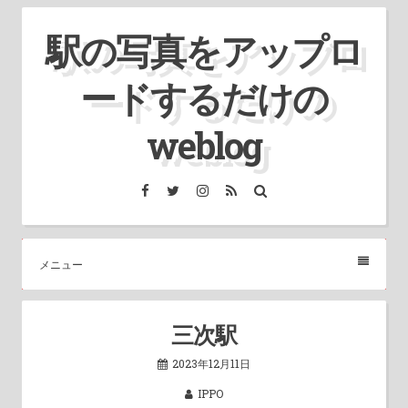
コ
駅の写真をアップロ
ン
テ
ードするだけの
ン
ツ
weblog
へ
ス
Facebook
Twitter
Instagram
RSS
検
索
キ
ッ
プ
メニュー
三次駅
2023年12月11日
IPPO